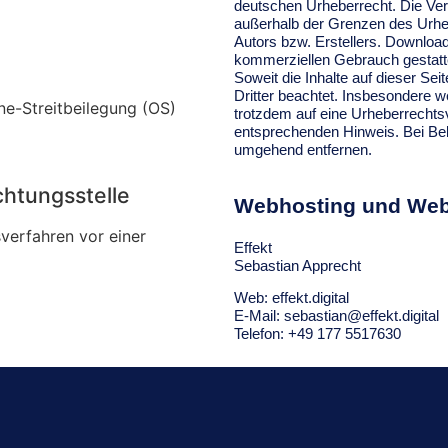
deutschen Urheberrecht. Die Verv
außerhalb der Grenzen des Urheb
Autors bzw. Erstellers. Downloads
kommerziellen Gebrauch gestatt
Soweit die Inhalte auf dieser Sei
Dritter beachtet. Insbesondere we
ne-Streitbeilegung (OS)
trotzdem auf eine Urheberrechts
entsprechenden Hinweis. Bei Bek
umgehend entfernen.
chtungs­stelle
Webhosting und Web
sverfahren vor einer
Effekt
Sebastian Apprecht
Web:
effekt.digital
E-Mail:
sebastian@effekt.digital
Telefon:
+49 177 5517630